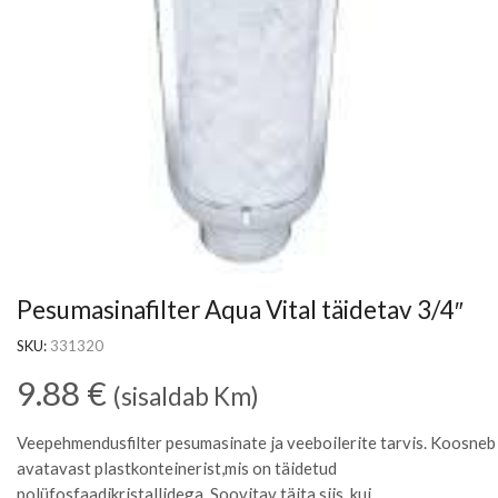
Pesumasinafilter Aqua Vital täidetav 3/4″
SKU:
331320
9.88
€
(sisaldab Km)
Veepehmendusfilter pesumasinate ja veeboilerite tarvis. Koosneb
avatavast plastkonteinerist,mis on täidetud
polüfosfaadikristallidega. Soovitav täita siis, kui