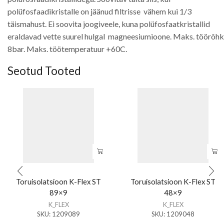
polüfosfaadikristalle on jäänud filtrisse vähem kui 1/3
täismahust. Ei soovita joogiveele, kuna polüfosfaatkristallid
eraldavad vette suurel hulgal magneesiumioone. Maks. töörõhk
8bar. Maks. töötemperatuur +60C.
Seotud Tooted
Toruisolatsioon K-Flex ST
Toruisolatsioon K-Flex ST
89×9
48×9
K_FLEX
K_FLEX
SKU:
1209089
SKU:
1209048