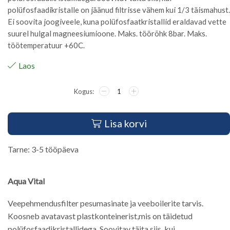
polüfosfaadikristalle on jäänud filtrisse vähem kui 1/3 täismahust.
Ei soovita joogiveele, kuna polüfosfaatkristallid eraldavad vette
suurel hulgal magneesiumioone. Maks. töörõhk 8bar. Maks.
töötemperatuur +60C.
Laos
Lisa korvi
Tarne: 3-5 tööpäeva
Aqua Vital
Veepehmendusfilter pesumasinate ja veeboilerite tarvis.
Koosneb avatavast plastkonteinerist,mis on täidetud
polüfosfaadikristallidega. Soovitav täita siis, kui