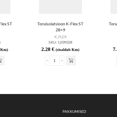
Flex ST
Toruisolatsioon K-Flex ST
Toru
28×9
K_FLEX
5
SKU:
1209028
2.28
€
7
b Km)
(sisaldab Km)
PAKKUMISED