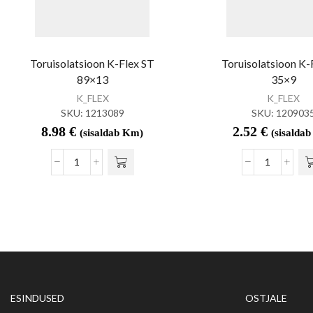
Toruisolatsioon K-Flex ST
Toruisolatsioon K-
89×13
35×9
K_FLEX
K_FLEX
SKU:
1213089
SKU:
120903
8.98
€
2.52
€
(sisaldab Km)
(sisalda
ESINDUSED
OSTJALE