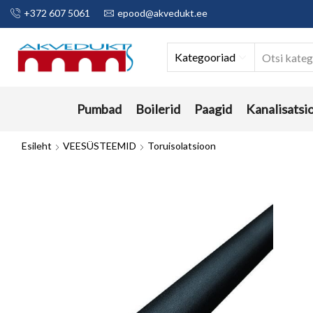
+372 607 5061
epood@akvedukt.ee
Kategooriad
Pumbad
Boilerid
Paagid
Kanalisatsi
Esileht
VEESÜSTEEMID
Toruisolatsioon