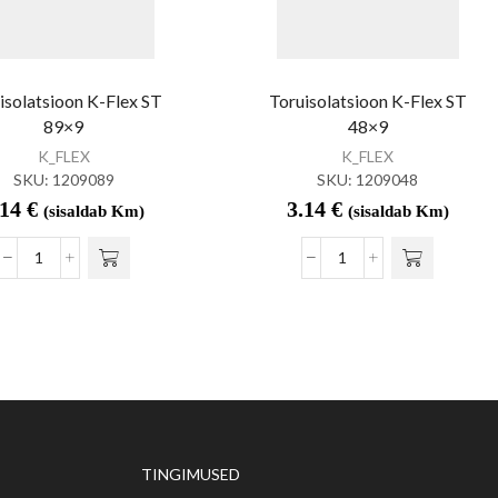
isolatsioon K-Flex ST
Toruisolatsioon K-Flex ST
89×9
48×9
K_FLEX
K_FLEX
SKU:
1209089
SKU:
1209048
.14
€
3.14
€
(sisaldab Km)
(sisaldab Km)
TINGIMUSED