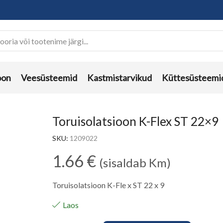
oon
Veesüsteemid
Kastmistarvikud
Küttesüsteemi
Toruisolatsioon K-Flex ST 22×9
SKU:
1209022
1.66
€
(sisaldab Km)
Toruisolatsioon K-Fle x ST 22 x 9
Laos