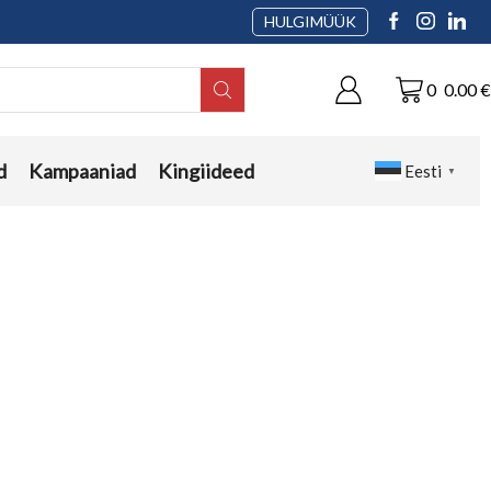
HULGIMÜÜK
0
0.00
€
d
Kampaaniad
Kingiideed
Eesti
▼