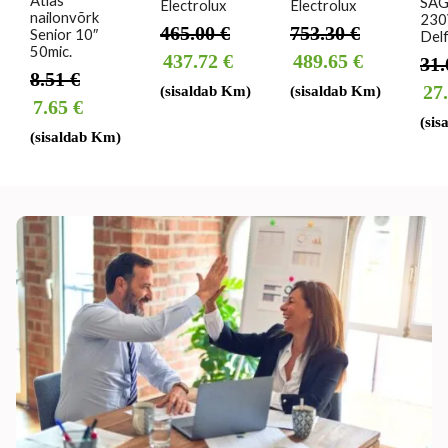
Atlas
SAG
Electrolux
Electrolux
nailonvõrk
230
465.00
€
753.30
€
Senior 10″
Delf
50mic.
437.72
€
489.65
€
31
8.51
€
27
(sisaldab Km)
(sisaldab Km)
7.65
€
(sis
(sisaldab Km)