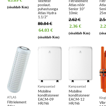
Veefilter
Filtrielement
Filt
poolaut.
Atlas nöör
Atla
(sisaldab Km)
puhastusega
Senior 10″
Seni
Atlas Hydra
10mic
25m
1.1/2″
2.62
€
2.
80.04
€
2.36
€
2.
64.03
€
(sisaldab Km)
(sis
(sisaldab Km)
Kampaaniad
Kampaaniad
Mobiilne
Mobiilne
konditsioneer
konditsioneer
ATLAS
King
EACM-09
EACM-12
Filtrielement
Vib
HR/N6
HR/N6