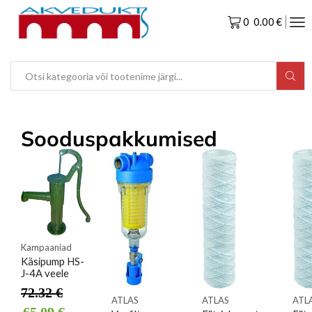
0
0.00
€
Sooduspakkumised
Kampaaniad
Käsipump HS-
J-4A veele
72.32
€
ATLAS
ATLAS
ATL
65.09
€