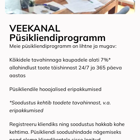
VEEKANAL
Püsikliendiprogramm
Meie püsikliendiprogramm on lihtne ja mugav:
Kõikidele tavahinnaga kaupadele alati 7%*
allahindlust toote täishinnast 24/7 ja 365 päeva
aastas
Püsikliendile hooajalised eripakkumised
*Soodustus kehtib toodete tavahinnast, v.a.
eripakkumised
Registreeru kliendiks ning soodustus hakkab kohe
kehtima. Püsikliendi soodushindade nägemiseks
pead olema kliendikontole sisse logitud.