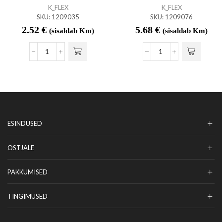
K_FLEX
K_FLEX
SKU:
1209035
SKU:
1209076
2.52
€
5.68
€
(sisaldab Km)
(sisaldab Km)
ESINDUSED
OSTJALE
PAKKUMISED
TINGIMUSED