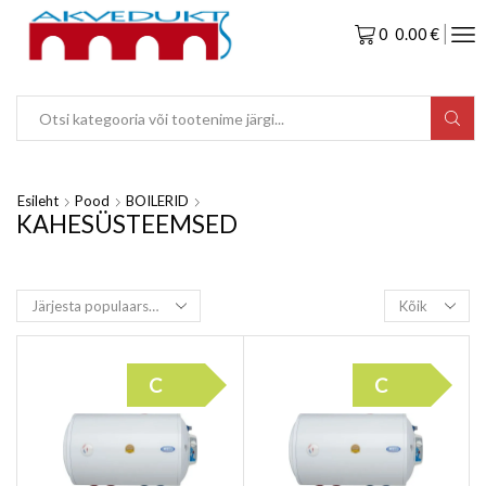
0
0.00
€
Esileht
Pood
BOILERID
KAHESÜSTEEMSED
C
C