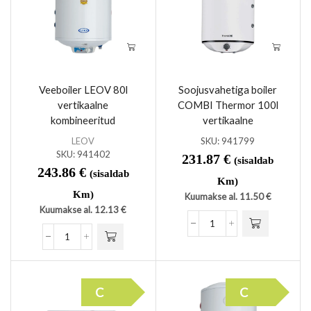
Veeboiler LEOV 80l
Soojusvahetiga boiler
vertikaalne
COMBI Thermor 100l
kombineeritud
vertikaalne
LEOV
SKU:
941799
SKU:
941402
231.87
€
(sisaldab
243.86
€
(sisaldab
Km)
Km)
Kuumakse al.
11.50
€
Kuumakse al.
12.13
€
C
C