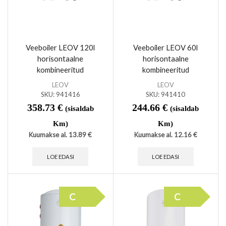
Veeboiler LEOV 120l
Veeboiler LEOV 60l
horisontaalne
horisontaalne
kombineeritud
kombineeritud
LEOV
LEOV
SKU:
941416
SKU:
941410
358.73
€
244.66
€
(sisaldab
(sisaldab
Km)
Km)
Kuumakse al.
13.89
€
Kuumakse al.
12.16
€
LOE EDASI
LOE EDASI
C
C