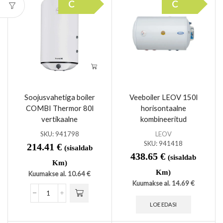
C
C
Soojusvahetiga boiler
Veeboiler LEOV 150l
COMBI Thermor 80l
horisontaalne
vertikaalne
kombineeritud
SKU:
941798
LEOV
SKU:
941418
214.41
€
(sisaldab
438.65
€
(sisaldab
Km)
Km)
Kuumakse al.
10.64
€
Kuumakse al.
14.69
€
LOE EDASI