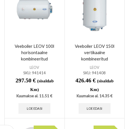
Veeboiler LEOV 100l
Veeboiler LEOV 150l
horisontaalne
vertikaalne
kombineeritud
kombineeritud
LEOV
LEOV
SKU:
941414
SKU:
941408
297.50
€
426.46
€
(sisaldab
(sisaldab
Km)
Km)
Kuumakse al.
11.51
€
Kuumakse al.
14.35
€
LOE EDASI
LOE EDASI