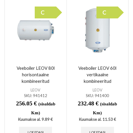
C
C
Veeboiler LEOV 80l
Veeboiler LEOV 60l
horisontaalne
vertikaalne
kombineeritud
kombineeritud
LEOV
LEOV
SKU:
941412
SKU:
941400
256.05
€
232.48
€
(sisaldab
(sisaldab
Km)
Km)
Kuumakse al.
9.89
€
Kuumakse al.
11.53
€
LOE EDASI
LOE EDASI