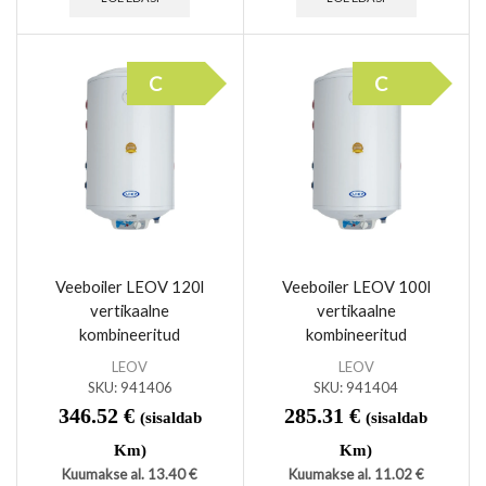
C
C
Veeboiler LEOV 120l
Veeboiler LEOV 100l
vertikaalne
vertikaalne
kombineeritud
kombineeritud
LEOV
LEOV
SKU:
941406
SKU:
941404
346.52
€
285.31
€
(sisaldab
(sisaldab
Km)
Km)
Kuumakse al.
13.40
€
Kuumakse al.
11.02
€