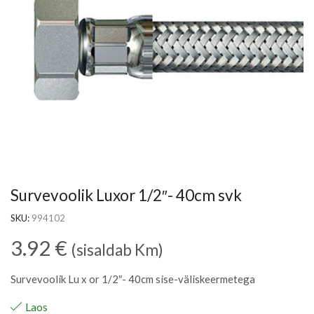
Survevoolik Luxor 1/2″- 40cm svk
SKU:
994102
3.92
€
(sisaldab Km)
Survevoolik Lu x or 1/2″- 40cm sise-väliskeermetega
Laos