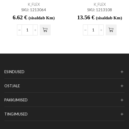
K_FLEX
K_FLEX
SKU:
1213064
SKU:
1213108
6.62
€
13.56
€
(sisaldab Km)
(sisaldab Km)
ESINDUSED
OSTJALE
PAKKUMISED
TINGIMUSED