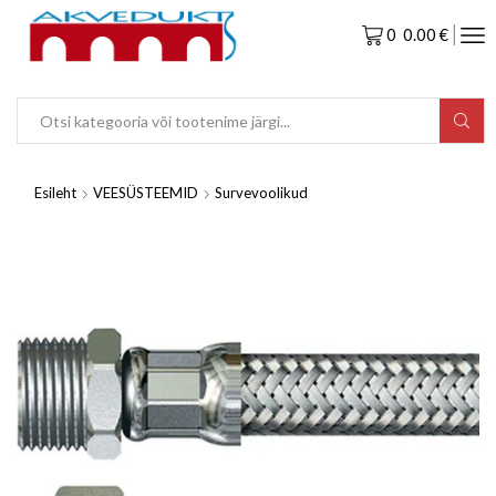
0
0.00
€
Esileht
VEESÜSTEEMID
Survevoolikud