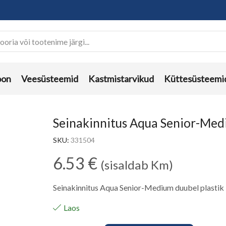
oon
Veesüsteemid
Kastmistarvikud
Küttesüsteemi
Seinakinnitus Aqua Senior-Medi
SKU:
331504
6.53
€
(sisaldab Km)
Seinakinnitus Aqua Senior-Medium duubel plastik
Laos