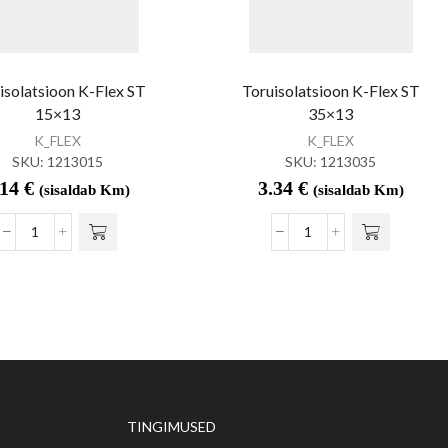
isolatsioon K-Flex ST
Toruisolatsioon K-Flex ST
15×13
35×13
K_FLEX
K_FLEX
SKU:
1213015
SKU:
1213035
.14
€
3.34
€
(sisaldab Km)
(sisaldab Km)
TINGIMUSED