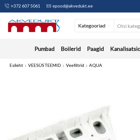
+372 607 5061
epood@akvedukt.ee
Kategooriad
Pumbad
Boilerid
Paagid
Kanalisatsi
Esileht
VEESÜSTEEMID
Veefiltrid
AQUA