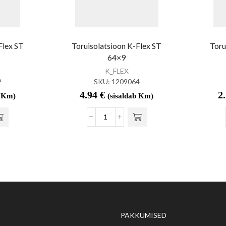
Flex ST
Toruisolatsioon K-Flex ST
Toru
64×9
K_FLEX
2
SKU:
1209064
4.94
€
2
b Km)
(sisaldab Km)
PAKKUMISED