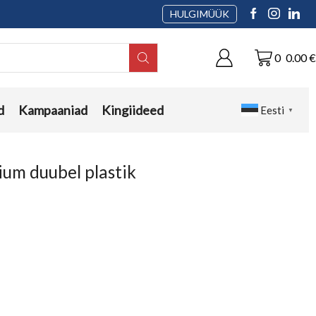
HULGIMÜÜK
0
0.00
€
d
Kampaaniad
Kingiideed
Eesti
▼
um duubel plastik