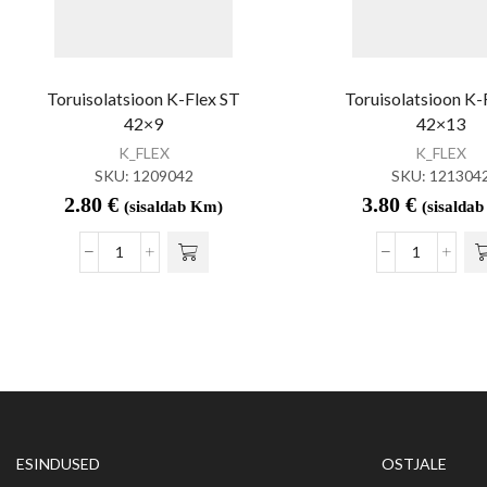
Toruisolatsioon K-Flex ST
Toruisolatsioon K-
42×9
42×13
K_FLEX
K_FLEX
SKU:
1209042
SKU:
121304
2.80
€
3.80
€
(sisaldab Km)
(sisalda
ESINDUSED
OSTJALE