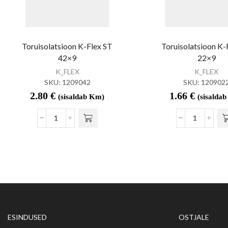
Toruisolatsioon K-Flex ST
Toruisolatsioon K-
42×9
22×9
K_FLEX
K_FLEX
SKU:
1209042
SKU:
120902
2.80
€
1.66
€
(sisaldab Km)
(sisalda
ESINDUSED
OSTJALE