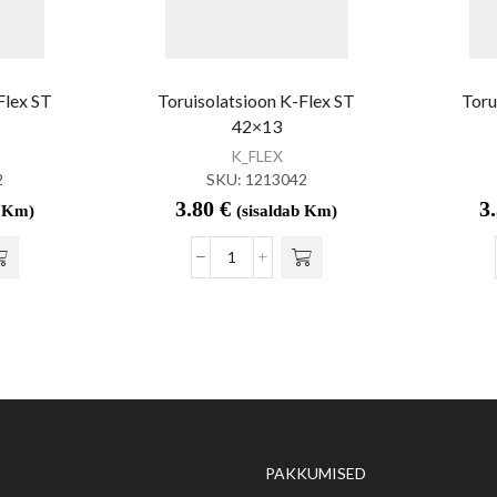
Flex ST
Toruisolatsioon K-Flex ST
Toru
42×13
K_FLEX
2
SKU:
1213042
3.80
€
3
b Km)
(sisaldab Km)
PAKKUMISED