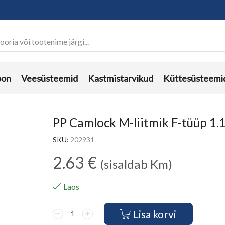
oon
Veesüsteemid
Kastmistarvikud
Küttesüsteemi
PP Camlock M-liitmik F-tüüp 1.1
SKU:
202931
2.63
€
(sisaldab Km)
Laos
Lisa korvi