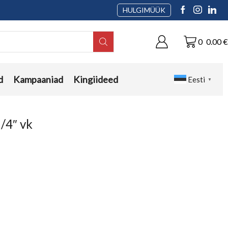
HULGIMÜÜK
0
0.00
€
d
Kampaaniad
Kingiideed
Eesti
▼
/4″ vk