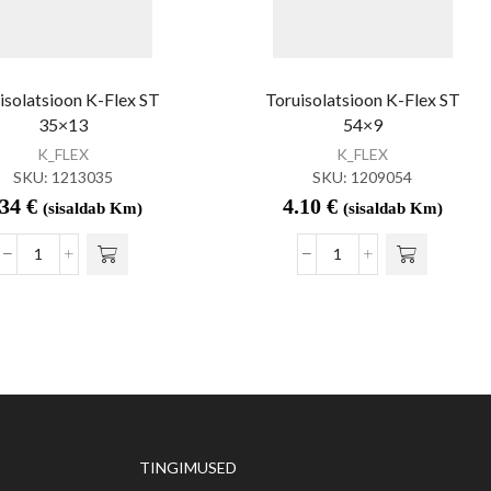
isolatsioon K-Flex ST
Toruisolatsioon K-Flex ST
35×13
54×9
K_FLEX
K_FLEX
SKU:
1213035
SKU:
1209054
.34
€
4.10
€
(sisaldab Km)
(sisaldab Km)
TINGIMUSED