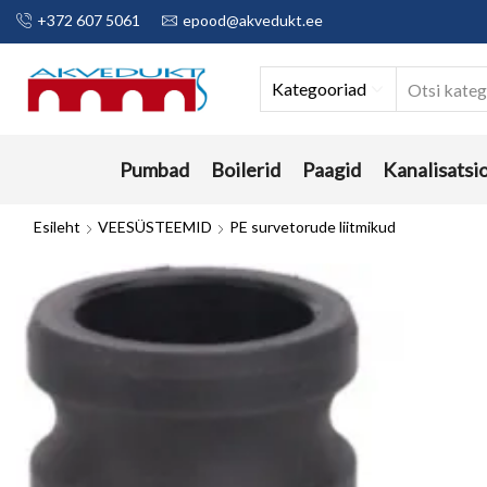
+372 607 5061
epood@akvedukt.ee
Kategooriad
Pumbad
Boilerid
Paagid
Kanalisatsi
Esileht
VEESÜSTEEMID
PE survetorude liitmikud