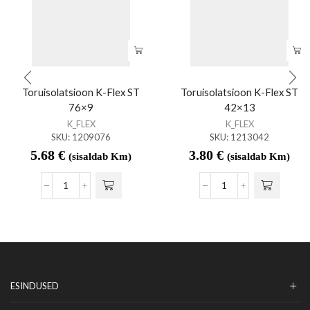
Toruisolatsioon K-Flex ST
Toruisolatsioon K-Flex ST
76×9
42×13
K_FLEX
K_FLEX
SKU:
1209076
SKU:
1213042
5.68
€
3.80
€
(sisaldab Km)
(sisaldab Km)
ESINDUSED