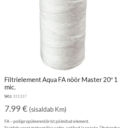
Filtrielement Aqua FA nöör Master 20″ 1
mic.
SKU:
331337
7.99
€
(sisaldab Km)
FA – polüpropüleennöörist põimitud element.
Eraldab veest mehaanilise sette, vetikad ja rooste. Ühekordse