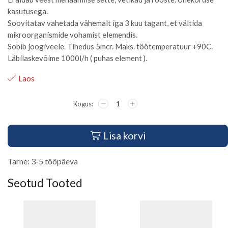
kasutusega.
Soovitatav vahetada vähemalt iga 3 kuu tagant, et vältida
mikroorganismide vohamist elemendis.
Sobib joogiveele. Tihedus 5mcr. Maks. töötemperatuur +90C.
Läbilaskevõime 1000l/h ( puhas element ).
Laos
Lisa korvi
Tarne: 3-5 tööpäeva
Seotud Tooted