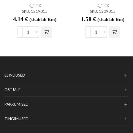
K_FLEX
K_FLEX
SKU:
1219015
SKU:
1209015
4.14
€
1.58
€
(sisaldab Km)
(sisaldab Km)
ESINDUSED
OSTJALE
PAKKUMISED
TINGIMUSED