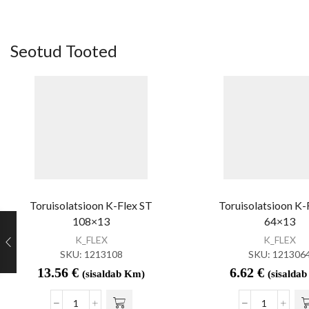
Seotud Tooted
Toruisolatsioon K-Flex ST
Toruisolatsioon K-
108×13
64×13
K_FLEX
K_FLEX
SKU:
1213108
SKU:
121306
13.56
€
6.62
€
(sisaldab Km)
(sisalda