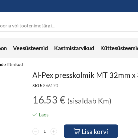
oon
Veesüsteemid
Kastmistarvikud
Küttesüsteemi
ude liitmikud
Al-Pex presskolmik MT 32mm 
SKU:
866170
16.53
€
(sisaldab Km)
Laos
Lisa korvi