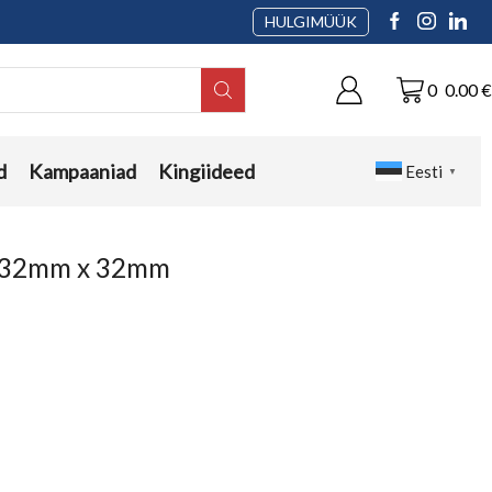
HULGIMÜÜK
0
0.00
€
d
Kampaaniad
Kingiideed
Eesti
▼
x 32mm x 32mm