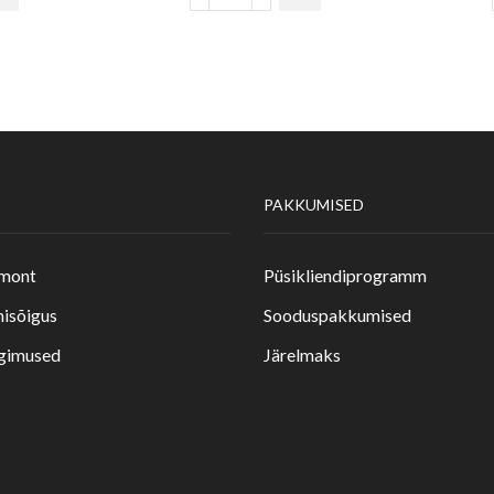
PAKKUMISED
emont
Püsikliendiprogramm
isõigus
Sooduspakkumised
ngimused
Järelmaks