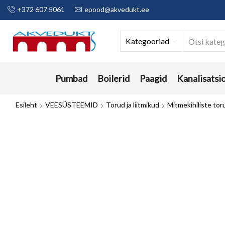
+372 607 5061
epood@akvedukt.ee
Kategooriad
Pumbad
Boilerid
Paagid
Kanalisatsi
Esileht
VEESÜSTEEMID
Torud ja liitmikud
Mitmekihiliste tor