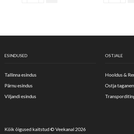
ESINDUSED
OSTJALE
Tallinna esindus
Hooldus & R
Pärnu esindus
Ostja taganem
Viljandi esindus
Transporditi
Kõik õigused kaitstud © Veekanal 2026