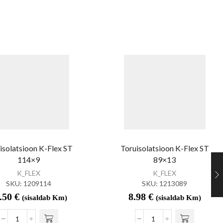
isolatsioon K-Flex ST
Toruisolatsioon K-Flex ST
114×9
89×13
K_FLEX
K_FLEX
SKU:
1209114
SKU:
1213089
.50
€
8.98
€
(sisaldab Km)
(sisaldab Km)