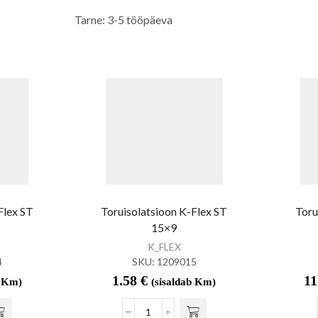
Tarne: 3-5 tööpäeva
Flex ST
Toruisolatsioon K-Flex ST
Toru
15×9
K_FLEX
4
SKU:
1209015
1.58
€
11
b Km)
(sisaldab Km)