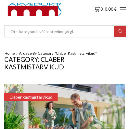
0
0.00
€
Home
Archive By Category "Claber Kastmistarvikud"
CATEGORY: CLABER
KASTMISTARVIKUD
Claber kastmistarvikud