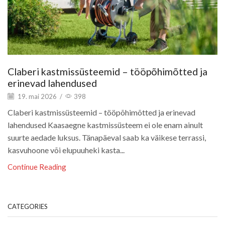
Claberi kastmissüsteemid – tööpõhimõtted ja
erinevad lahendused
19. mai 2026
/
398
Claberi kastmissüsteemid – tööpõhimõtted ja erinevad
lahendused Kaasaegne kastmissüsteem ei ole enam ainult
suurte aedade luksus. Tänapäeval saab ka väikese terrassi,
kasvuhoone või elupuuheki kasta...
Continue Reading
CATEGORIES