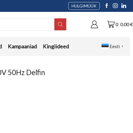
HULGIMÜÜK
0
0.00
€
d
Kampaaniad
Kingiideed
Eesti
▼
V 50Hz Delfin