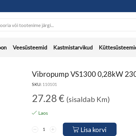
oon
Veesüsteemid
Kastmistarvikud
Küttesüsteemi
Vibropump VS1300 0,28kW 230
SKU:
110101
27.28
€
(sisaldab Km)
Laos
Lisa korvi