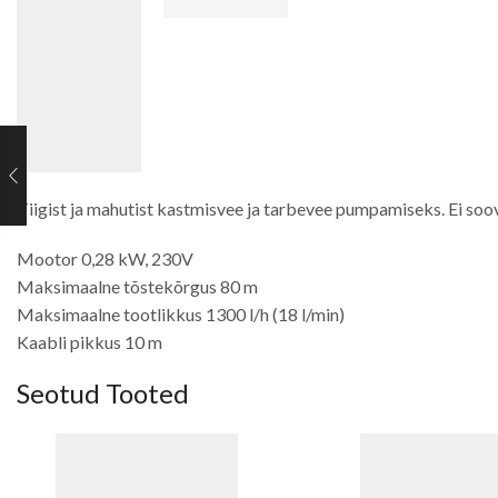
Tiigist ja mahutist kastmisvee ja tarbevee pumpamiseks. Ei soo
Mootor 0,28 kW, 230V
Maksimaalne tõstekõrgus 80 m
Maksimaalne tootlikkus 1300 l/h (18 l/min)
Kaabli pikkus 10 m
Seotud Tooted