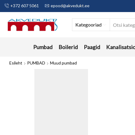
+372 607 5061
epood@akvedukt.ee
Kategooriad
Pumbad
Boilerid
Paagid
Kanalisatsi
Esileht
PUMBAD
Muud pumbad