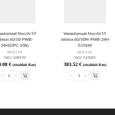
automaat Nocchi 5Y
Veeautomaat Nocchi 5Y
etinox 60/50-PWB-
Jetinox 60/50M-PWB-24H
24H(DPC-10A)
0,55kW
NOCCHI
NOCCHI
SKU:
108370
SKU:
110043
9.08
€
383.52
€
(sisaldab Km)
(sisaldab Km)