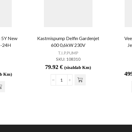
i 5Y New
Kastmispump Delfin Gardenjet
Vee
B-24H
600 0,6kW 230V
J
T.I.P.PUMP
SKU:
108310
79.92
€
(sisaldab Km)
49
ab Km)