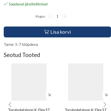
Saadaval järeltellimisel
Lisa korvi
Tarne: 5-7 tööpäeva
Seotud Tooted
Toruisolatsioon K-Flex ST
Toruisolatsioon K-Flex ST