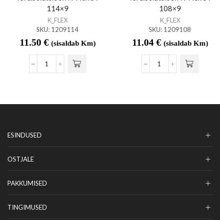
114×9
108×9
K_FLEX
K_FLEX
SKU:
1209114
SKU:
1209108
11.50
€
11.04
€
(sisaldab Km)
(sisaldab Km)
ESINDUSED
OSTJALE
PAKKUMISED
TINGIMUSED