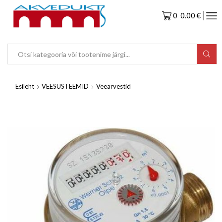
0
0.00
€
Esileht
VEESÜSTEEMID
Veearvestid