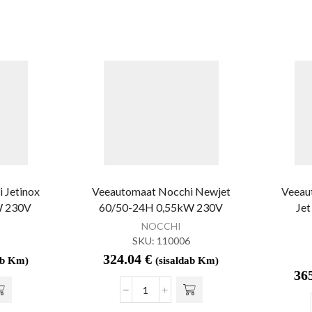
 Jetinox
Veeautomaat Nocchi Newjet
Veeau
W 230V
60/50-24H 0,55kW 230V
Je
NOCCHI
SKU:
110006
324.04
€
ab Km)
(sisaldab Km)
36