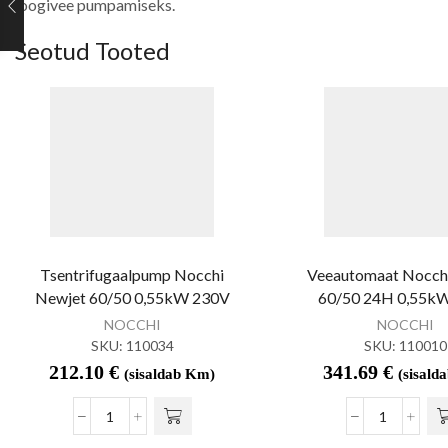
joogivee pumpamiseks.
Seotud Tooted
Tsentrifugaalpump Nocchi
Veeautomaat Nocchi
Newjet 60/50 0,55kW 230V
60/50 24H 0,55k
NOCCHI
NOCCHI
SKU:
110034
SKU:
110010
212.10
€
341.69
€
(sisaldab Km)
(sisald