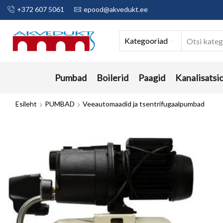
+372 607 5061
epood@akvedukt.ee
Kategooriad
Pumbad
Boilerid
Paagid
Kanalisatsi
Esileht
PUMBAD
Veeautomaadid ja tsentrifugaalpumbad