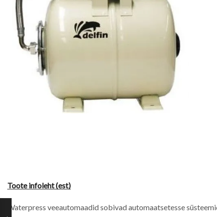
Toote infoleht (est)
Waterpress veeautomaadid sobivad automaatsetesse süsteemide