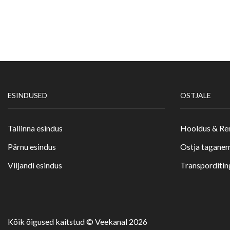
ESINDUSED
OSTJALE
Tallinna esindus
Hooldus & R
Pärnu esindus
Ostja taganem
Viljandi esindus
Transporditi
Kõik õigused kaitstud © Veekanal 2026