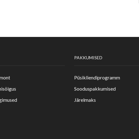
PAKKUMISED
emont
Püsikliendiprogramm
isõigus
Sooduspakkumised
ngimused
Järelmaks