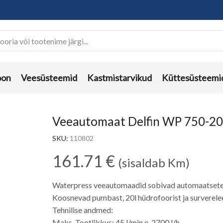
oon
Veesüsteemid
Kastmistarvikud
Küttesüsteemi
Veeautomaat Delfin WP 750-2
SKU:
110802
161.71
€
(sisaldab Km)
Waterpress veeautomaadid sobivad automaatsete
Koosnevad pumbast, 20l hüdrofoorist ja surverel
Tehnilise andmed:
Maks. Tootlikkus: 45 l/min e. 2700 l/h