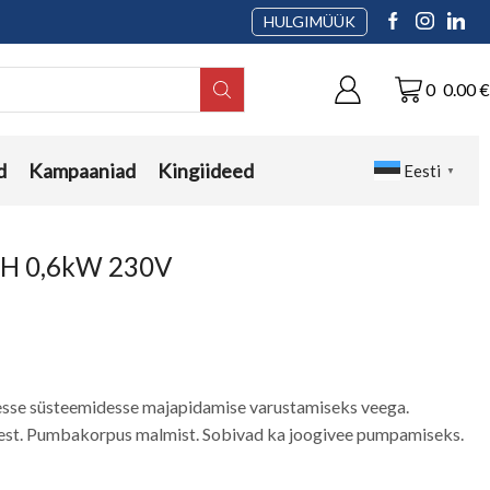
HULGIMÜÜK
0
0.00
€
d
Kampaaniad
Kingiideed
Eesti
▼
0H 0,6kW 230V
sse süsteemidesse majapidamise varustamiseks veega.
eest. Pumbakorpus malmist. Sobivad ka joogivee pumpamiseks.