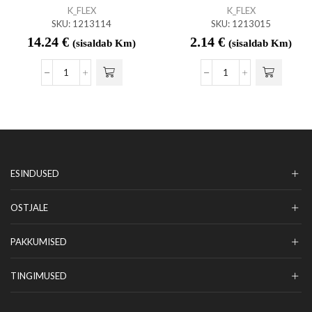
K_FLEX
K_FLEX
SKU:
1213114
SKU:
1213015
14.24
€
2.14
€
(sisaldab Km)
(sisaldab Km)
ESINDUSED
OSTJALE
PAKKUMISED
TINGIMUSED