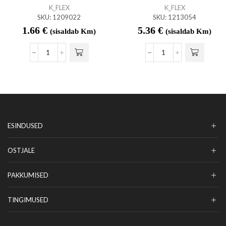
K_FLEX
K_FLEX
SKU:
1209022
SKU:
1213054
1.66
€
5.36
€
(sisaldab Km)
(sisaldab Km)
ESINDUSED
OSTJALE
PAKKUMISED
TINGIMUSED