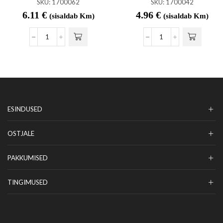
SKU:
1700062
SKU:
1700042
6.11
€
4.96
€
(sisaldab Km)
(sisaldab Km)
ESINDUSED
OSTJALE
PAKKUMISED
TINGIMUSED