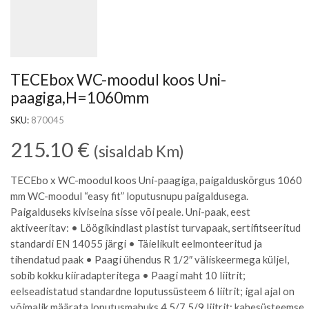
TECEbox WC-moodul koos Uni-
paagiga,H=1060mm
SKU:
870045
215.10
€
(sisaldab Km)
TECEbo x WC-moodul koos Uni-paagiga, paigalduskõrgus 1060
mm WC-moodul “easy fit” loputusnupu paigaldusega.
Paigalduseks kiviseina sisse või peale. Uni-paak, eest
aktiveeritav: • Löögikindlast plastist turvapaak, sertifitseeritud
standardi EN 14055 järgi • Täielikult eelmonteeritud ja
tihendatud paak • Paagi ühendus R 1/2″ väliskeermega küljel,
sobib kokku kiiradapteritega • Paagi maht 10 liitrit;
eelseadistatud standardne loputussüsteem 6 liitrit; igal ajal on
võimalik määrata loputusmahuks 4,5/7,5/9 liitrit; kahesüsteemse