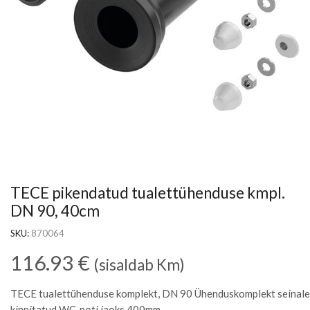
TECE pikendatud tualettühenduse kmpl.
DN 90, 40cm
SKU:
870064
116.93
€
(sisaldab Km)
TECE tualettühenduse komplekt, DN 90 Ühenduskomplekt seinale
kinnitatud WC-poti jaoks 400mm