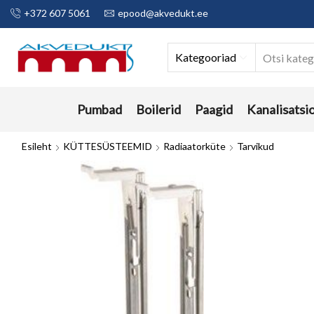
+372 607 5061
epood@akvedukt.ee
Kategooriad
Pumbad
Boilerid
Paagid
Kanalisatsi
Esileht
KÜTTESÜSTEEMID
Radiaatorküte
Tarvikud