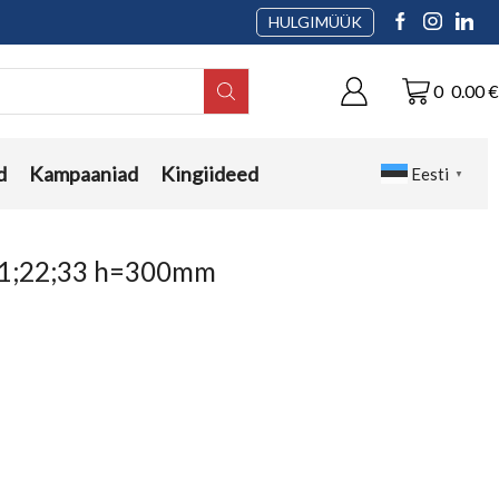
HULGIMÜÜK
0
0.00
€
d
Kampaaniad
Kingiideed
Eesti
▼
 21;22;33 h=300mm