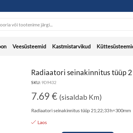
oon
Veesüsteemid
Kastmistarvikud
Küttesüsteemi
Radiaatori seinakinnitus tüüp
SKU:
9D9432
7.69
€
(sisaldab Km)
Radiaatori seinakinnitus tüüp 21;22;33 h=300mm
Laos