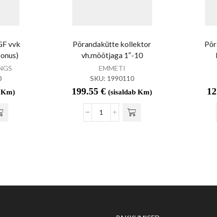
GF vvk
Põrandakütte kollektor
Põr
oonus)
vh.mõõtjaga 1″-10
INGS
EMMETI
0
SKU:
1990110
199.55
€
12
b Km)
(sisaldab Km)