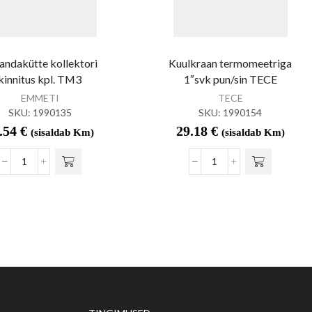
andakütte kollektori
Kuulkraan termomeetriga
kinnitus kpl. TM3
1″svk pun/sin TECE
EMMETI
TECE
SKU:
1990135
SKU:
1990154
.54
€
29.18
€
(sisaldab Km)
(sisaldab Km)