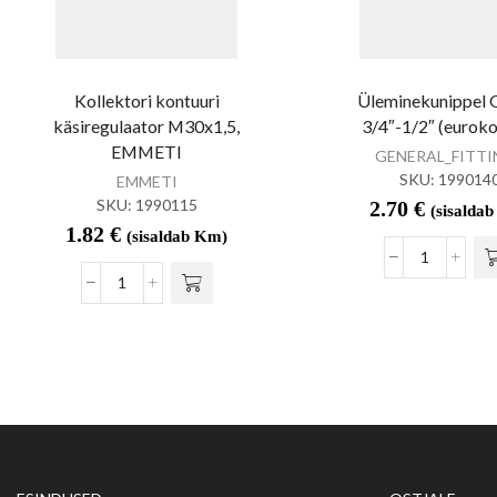
Kollektori kontuuri
Üleminekunippel 
käsiregulaator M30x1,5,
3/4″-1/2″ (eurok
EMMETI
GENERAL_FITT
SKU:
199014
EMMETI
SKU:
1990115
2.70
€
(sisalda
1.82
€
(sisaldab Km)