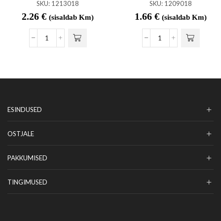
SKU:
1213018
SKU:
1209018
2.26
€
1.66
€
(sisaldab Km)
(sisaldab Km)
ESINDUSED
OSTJALE
PAKKUMISED
TINGIMUSED