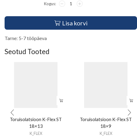
Lisa korvi
Tarne: 5-7 tööpäeva
Seotud Tooted
Toruisolatsioon K-Flex ST
Toruisolatsioon K-Flex ST
18×13
18×9
K_FLEX
K_FLEX