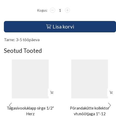
Lisa korvi
Tarne: 3-5 tööpäeva
Seotud Tooted
Tagasivooluklapp sirge 1/2″
Põrandakütte kollektor
Herz
vh.mõõtjaga 1″-12