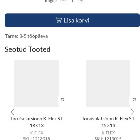
Lisa korvi
Tarne: 3-5 tööpäeva
Seotud Tooted
Toruisolatsioon K-Flex ST
Toruisolatsioon K-Flex ST
18×13
15×13
K_FLEX
K_FLEX
SKU:
1213018
SKU:
1213015