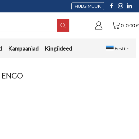
HULGIMÜÜK
0
0.00
€
d
Kampaaniad
Kingiideed
Eesti
▼
a ENGO