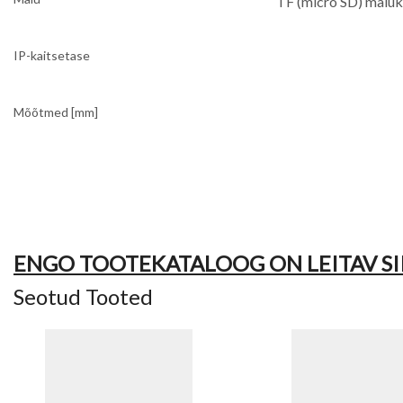
TF (micro SD) mäluk
IP-kaitsetase
Mõõtmed [mm]
ENGO TOOTEKATALOOG ON LEITAV SI
Seotud Tooted