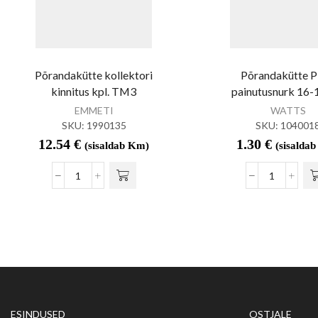
Põrandakütte kollektori
Põrandakütte 
kinnitus kpl. TM3
painutusnurk 16
EMMETI
WATTS
SKU:
1990135
SKU:
104001
12.54
€
1.30
€
(sisaldab Km)
(sisalda
ESINDUSED
OSTJALE