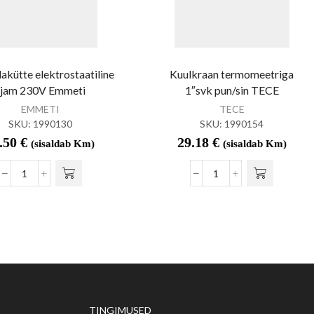
akütte elektrostaatiline
Kuulkraan termomeetriga
ajam 230V Emmeti
1″svk pun/sin TECE
EMMETI
TECE
SKU:
1990130
SKU:
1990154
.50
€
29.18
€
(sisaldab Km)
(sisaldab Km)
TINGIMUSED