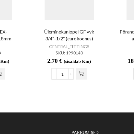
PEX-
Üleminekunippel GF vvk
Põrand
-18mm
3/4″-1/2″ (eurokoonus)
GENERAL_FITTINGS
8
SKU:
1990140
2.70
€
18
b Km)
(sisaldab Km)
PAKKUMISED