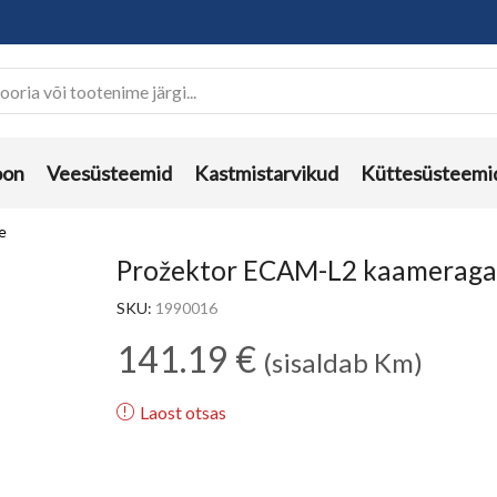
oon
Veesüsteemid
Kastmistarvikud
Küttesüsteemi
e
Prožektor ECAM-L2 kaamerag
SKU:
1990016
141.19
€
(sisaldab Km)
Laost otsas