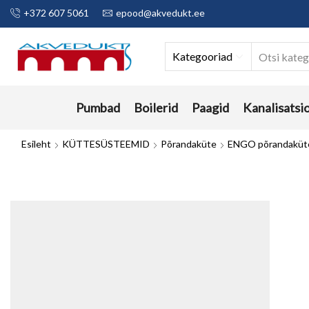
+372 607 5061
epood@akvedukt.ee
Kategooriad
Pumbad
Boilerid
Paagid
Kanalisatsi
Esileht
KÜTTESÜSTEEMID
Põrandaküte
ENGO põrandaküt