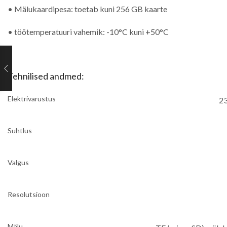
• Mälukaardipesa: toetab kuni 256 GB kaarte
• töötemperatuuri vahemik: -10°C kuni +50°C
Tehnilised andmed:
Elektrivarustus
23
Suhtlus
Valgus
Resolutsioon
Mälu