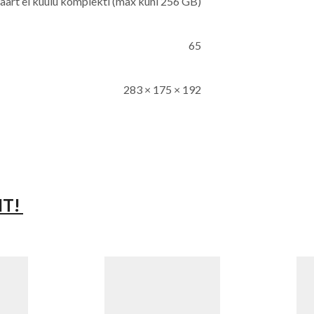
aart ei kuulu komplekti (max kuni 256 GB)
65
283 × 175 × 192
IT!