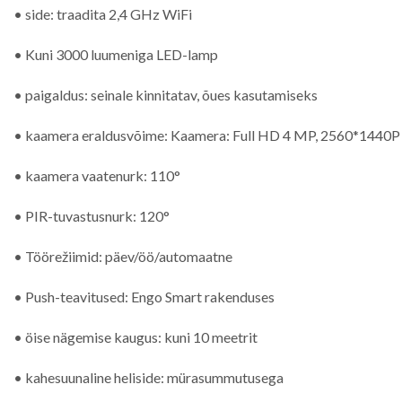
• side: traadita 2,4 GHz WiFi
• Kuni 3000 luumeniga LED-lamp
• paigaldus: seinale kinnitatav, õues kasutamiseks
• kaamera eraldusvõime: Kaamera: Full HD 4 MP, 2560*1440P
• kaamera vaatenurk: 110°
• PIR-tuvastusnurk: 120°
• Töörežiimid: päev/öö/automaatne
• Push-teavitused: Engo Smart rakenduses
• öise nägemise kaugus: kuni 10 meetrit
• kahesuunaline heliside: mürasummutusega