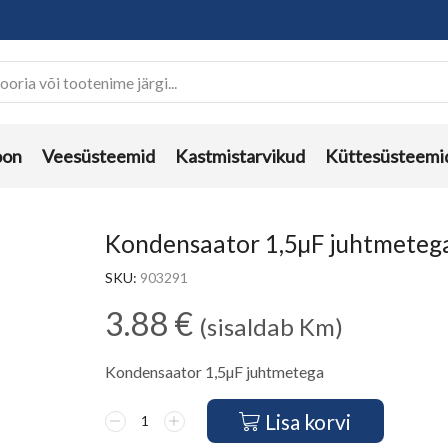
oon
Veesüsteemid
Kastmistarvikud
Küttesüsteemi
Kondensaator 1,5µF juhtmeteg
SKU:
903291
3.88
€
(sisaldab Km)
Kondensaator 1,5µF juhtmetega
Lisa korvi