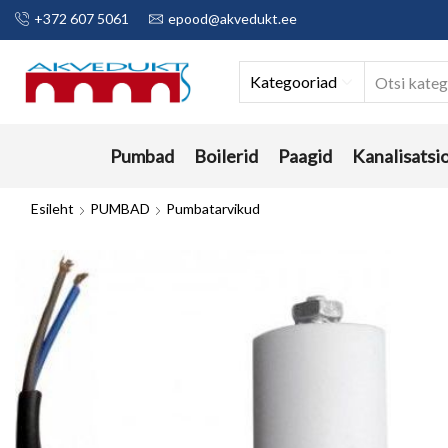
+372 607 5061
epood@akvedukt.ee
Kategooriad
Pumbad
Boilerid
Paagid
Kanalisatsi
Esileht
PUMBAD
Pumbatarvikud