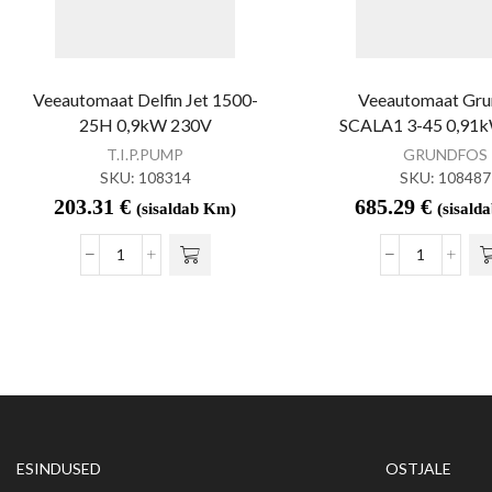
Veeautomaat Delfin Jet 1500-
Veeautomaat Gru
25H 0,9kW 230V
SCALA1 3-45 0,91
T.I.P.PUMP
GRUNDFOS
SKU:
108314
SKU:
108487
203.31
€
685.29
€
(sisaldab Km)
(sisald
ESINDUSED
OSTJALE