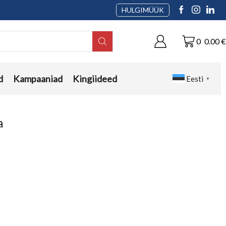
HULGIMÜÜK
0
0.00
€
d
Kampaaniad
Kingiideed
Eesti
▼
a