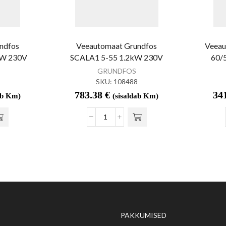
ndfos
Veeautomaat Grundfos
Veeau
kW 230V
SCALA1 5-55 1.2kW 230V
60/
GRUNDFOS
SKU:
108488
783.38
€
34
ab Km)
(sisaldab Km)
PAKKUMISED